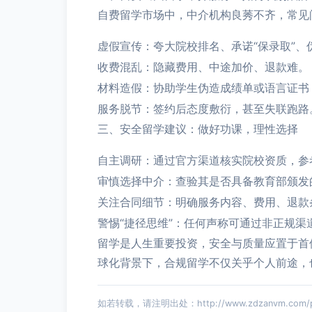
自费留学市场中，中介机构良莠不齐，常见
虚假宣传：夸大院校排名、承诺“保录取”、
收费混乱：隐藏费用、中途加价、退款难。
材料造假：协助学生伪造成绩单或语言证书
服务脱节：签约后态度敷衍，甚至失联跑路
三、安全留学建议：做好功课，理性选择
自主调研：通过官方渠道核实院校资质，参
审慎选择中介：查验其是否具备教育部颁发
关注合同细节：明确服务内容、费用、退款
警惕“捷径思维”：任何声称可通过非正规
留学是人生重要投资，安全与质量应置于首
球化背景下，合规留学不仅关乎个人前途，
如若转载，请注明出处：http://www.zdzanvm.com/pro