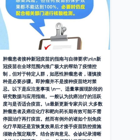
肿瘤患者接种新冠疫苗的指南与自律要求\n\n新
冠疫苗在全球范围内推广极大的帮助了疫情控
制，但对于特定人群，如恶性肿瘤患者，谨慎接
种是必要步骤。即肿瘤并不是接种疫苗绝对禁
忌。以下是应注意事项 \n一、适量掌握现阶段的
研究数据与应用指南。一般认为抗癌治疗的活跃
度与是否适合疫苗。\a最新更新专家共识 大多数
肿瘤患者及癌症化疗和靶向药长期有效可能不需
停固治疗再打疫苗。然而有例外的诸如个别免疫
化疗早期还是宜恢复效果后才接手疫苗防控措施
须吻合预定顺序。结合咨询意见、会诊纪录清晰